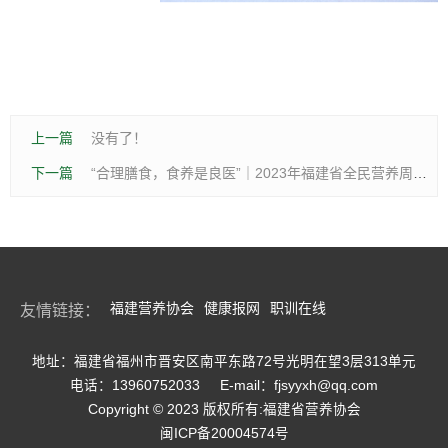
上一篇
没有了！
下一篇
“合理膳食，食养是良医”｜2023年福建省全民营养周暨“5•20”中国学生营养日，营养进校园活动
福建营养协会
健康报网
职训在线
友情链接：
地址：福建省福州市晋安区南平东路72号光明在望3层313单元
电话：13960752033
E-mail：fjsyyxh@qq.com
Copyright © 2023 版权所有:福建省营养协会
闽ICP备20004574号