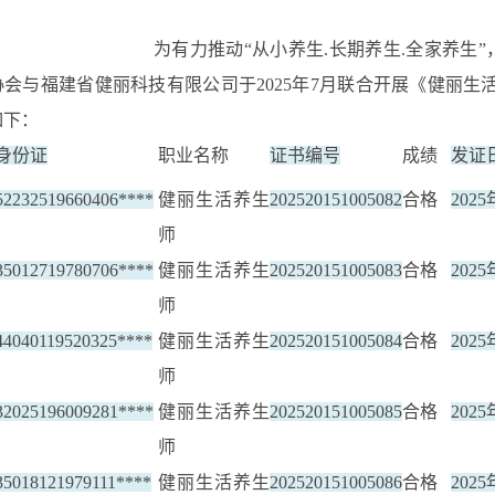
为有力推动“从小养生.长期养生.全家养生
协会与福建省健丽科技有限公司于2025年7月联合开展《健丽生
如下：
身份证
职业名称
证书编号
成绩
发证
52232519660406****
健丽生活养生
202520151005082
合格
202
师
35012719780706****
健丽生活养生
202520151005083
合格
202
师
44040119520325****
健丽生活养生
202520151005084
合格
202
师
32025196009281****
健丽生活养生
202520151005085
合格
202
师
35018121979111****
健丽生活养生
202520151005086
合格
202