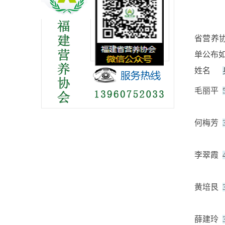
省营养
单公布
姓名
毛丽平
何梅芳
李翠霞
黄培艮
薛建玲