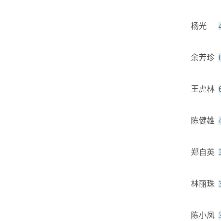
杨光
余芳珍
王虎林
陈健雄
郑自英
林丽珠
陈小凤