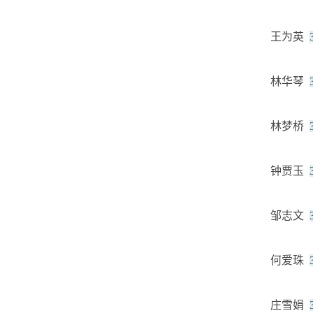
王为英
林华琴
林梦桥
钟贾玉
邹志文
何爱珠
庄雪娟