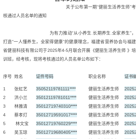
关于公布第一期“健丽生活养生师”考
核通过人员名单的通知
为有力推动“从小养生.长期养生.全家养生”，
打造“一人懂养生，全家得健康”的健康理念，福建省营养协会与福建
省健丽科技有限公司于2025年4-5月联合开展《健丽生活养生师 》培
训班，经考核，现将考核通过的人员名单公布如下：
序号
姓名
证件号码
职业名称
证书编
1
张虹艺
35052119781111****
健丽生活养生师
20252
2
洪小兰
35012119781011****
健丽生活养生师
20252
3
林雅清
35012719740310****
健丽生活养生师
20252
4
蔡孝灯
35012719591017****
健丽生活养生师
20252
5
林文宝
35012719760229****
健丽生活养生师
20252
6
吴玉琼
35012719680405****
健丽生活养生师
20252