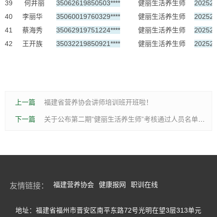
39
何井丽
35062619850503****
健丽生活养生师
20252
40
李丽华
35060019760329****
健丽生活养生师
20252
41
蔡海秀
35062919751224****
健丽生活养生师
20252
42
王开族
35032219850921****
健丽生活养生师
20252
上一篇
福建省营养协会讲师培训班开班啦！
下一篇
关于公布第二期”健丽生活养生师”考核通过人员名单的通知
福建营养协会
健康报网
职训在线
友情链接：
地址：福建省福州市晋安区南平东路72号光明在望3层313单元